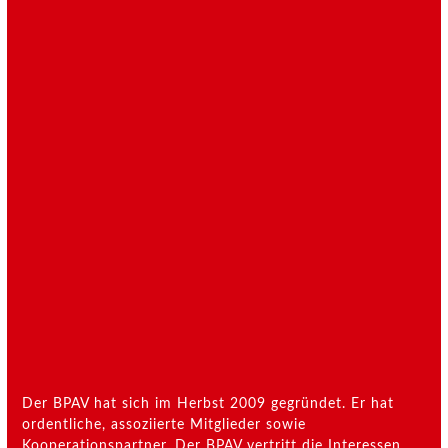
Kategorien
Blog
Pressemitteilungen
Studien
Archiv
Archiv
Der BPAV hat sich im Herbst 2009 gegründet. Er hat
ordentliche, assoziierte Mitglieder sowie
Kooperationspartner. Der BPAV vertritt die Interessen