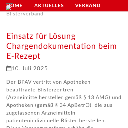
Skip
HOME
AKTUELLES
VERBAND
Open
Close
to
mobile
mobile
content
VERBLISTERUNG
NEWSLETTER
menu
menu
Einsatz für Lösung
Chargendokumentation beim
E-Rezept
10. Juli 2025
Der BPAV vertritt von Apotheken
beauftragte Blisterzentren
(Arzneimittelhersteller gemäß § 13 AMG) und
Apotheken (gemäß § 34 ApBetrO), die aus
zugelassenen Arzneimitteln
patientenindividuelle Blister herstellen.